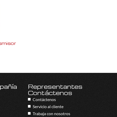
smisor
mpañía
Representantes
Contáctenos
Contáctenos
Servicio al cliente
Trabaja con nosotros