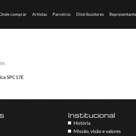
Onde comprar
Artistas
Parceiros
Distribuidores
Representant
os.
tica SPC17E
s
Institucional
História
Missão, visão e valores