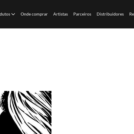
dutos
Onde comprar
Artistas
Parceiros
Distribuidores
Re